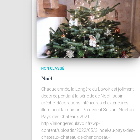
NON CLASSÉ
Noël
Chaque année, la Longère du Lavoir est joliment
décorée pendant la période de Noël : sapin,
crèche, décorations intérieures et extérieures
illuminent la maison. Précédent Suivant Noël au
Pays des Châteaux 2021 :
http://lalongeredulavoir.fr/wp-
content/uploads/2022/05/3_noel-au-pays-des-
chateaux-chateau-de-chenonceau-