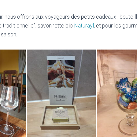
, nous offrons aux voyageurs des petits cadeaux : bouteill
traditionnelle”, savonnette bio
Naturayl
, et pour les gou
 saison.