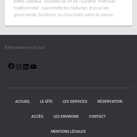
petits cadeaux : bouteille de vin de Touraine “méthode
traditionnelle”, savonnette bio Naturayl, et pour les
gourmands, bonbons ou chocolats selon la saison.
Retrouvez-nous sur
ACCUEIL
LE GÎTE
LES SERVICES
RÉSERVATION
ACCÈS
LES ENVIRONS
CONTACT
MENTIONS LÉGALES