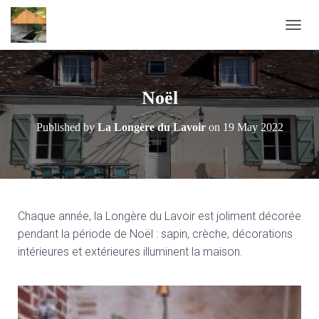
T
O
G
G
L
Noël
E
N
Published by
La Longère du Lavoir
on
19 May 2022
A
V
I
G
A
T
I
Chaque année, la Longère du Lavoir est joliment décorée
O
pendant la période de Noël : sapin, crèche, décorations
N
intérieures et extérieures illuminent la maison.